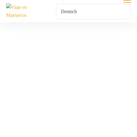
Paseo En Globo
Home
Produkte Verschlagwortet Mit „Paseo En Globo“