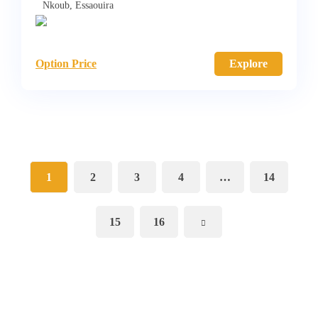
Nkoub, Essaouira
Option Price
Explore
1
2
3
4
…
14
15
16