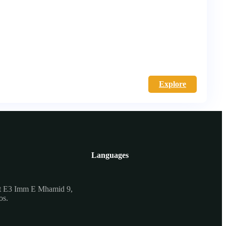
Explore
Languages
t E3 Imm E Mhamid 9,
os.