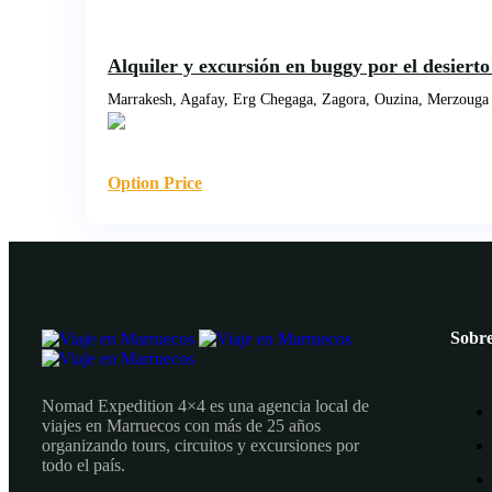
Alquiler y excursión en buggy por el desiert
Marrakesh, Agafay, Erg Chegaga, Zagora, Ouzina, Merzouga 
Option Price
Sobre
Nomad Expedition 4×4 es una agencia local de
viajes en Marruecos con más de 25 años
organizando tours, circuitos y excursiones por
todo el país.