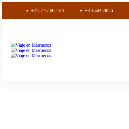
+2127 77 602 521
+31644369026