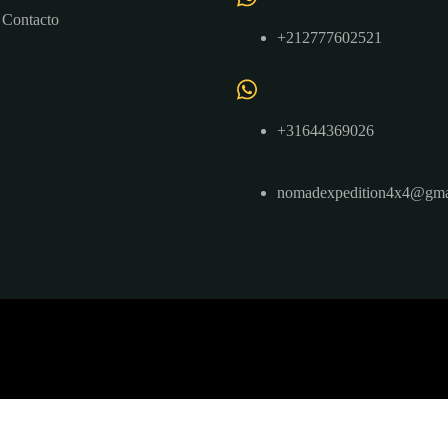
Contacto
+212777602521
+31644369026
nomadexpedition4x4@gma