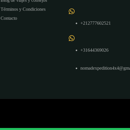
Blog de viajes y consejos
Términos y Condiciones
Contacto
+212777602521
+31644369026
nomadexpedition4x4@gma