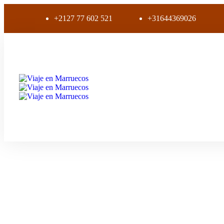
+2127 77 602 521
+31644369026