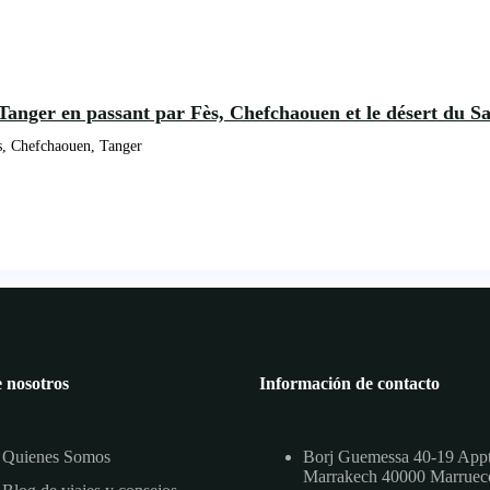
 Tanger en passant par Fès, Chefchaouen et le désert du 
s, Chefchaouen, Tanger
 nosotros
Información de contacto
Quienes Somos
Borj Guemessa 40-19 App
Marrakech 40000 Marruec