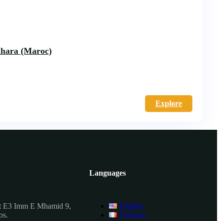
Sahara (Maroc)
Explore
Languages
t E3 Imm E Mhamid 9,
English
os.
Français